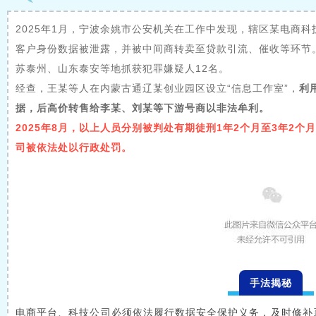
2025年1月，宁波余姚市公安机关在工作中发现，辖区某电商科
客户身份数据被泄露，并被中间商转卖至贷款引流、催收等环节
苏泰州、山东泰安等地抓获犯罪嫌疑人12名。
经查，王某等人在内蒙古通辽某创业园区设立“信息工作室”，
利
据，后高价转售给李某、刘某等下游号商以非法牟利。
2025年8月，以上人员分别被判处有期徒刑1年2个月至3年2个
司被依法处以行政处罚。
手法揭秘
电商平台、科技公司必须依法履行数据安全保护义务，及时修补