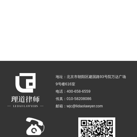
友情链接：
百度
腾讯
新浪
淘宝
微博
地址：北京市朝阳区建国路93号院万达广场
9号楼616室
电话：400-658-6559
传真：010-58208086
邮箱：wjc@lidaolawyer.com